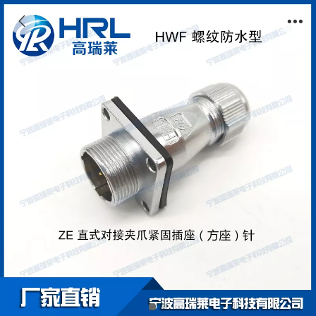
HWF16同威浦WF系列对接方座ZE